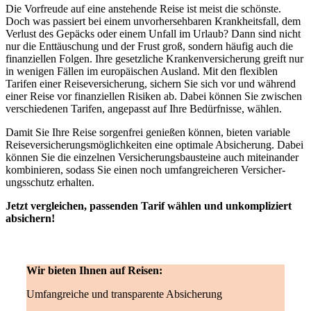
Die Vorfreude auf eine an­stehende Reise ist meist die schönste.
Doch was passiert bei einem un­vor­her­seh­baren Krank­heits­fall, dem
Ver­lust des Gepäcks oder einem Un­fall im Urlaub? Dann sind nicht
nur die Ent­täuschung und der Frust groß, sondern häufig auch die
finanziellen Folgen. Ihre gesetzliche Kranken­ver­sicher­ung greift nur
in wenigen Fällen im euro­päischen Aus­land. Mit den flexiblen
Tarifen einer Reise­ver­sicher­ung, sichern Sie sich vor und während
einer Reise vor finanziellen Risiken ab. Dabei können Sie zwischen
ver­schiedenen Tarifen, ange­passt auf Ihre Bedürfnisse, wählen.
Damit Sie Ihre Reise sorgen­frei ge­nießen können, bieten variable
Reise­ver­sicher­ungs­möglich­keiten eine optimale Ab­sicher­ung. Dabei
können Sie die einzelnen Ver­sicher­ungs­bau­steine auch mit­einander
kombinieren, sodass Sie einen noch umfang­reicheren Ver­sicher­
ungs­schutz erhalten.
Jetzt vergleichen, passenden Tarif wählen und unkompliziert
absichern!
Wir bieten Ihnen auf Reisen:
Umfang­reiche und transparente Absicherung