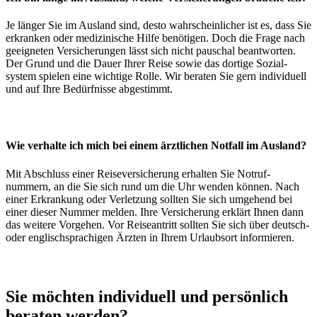
Je länger Sie im Aus­land sind, desto wahr­schein­licher ist es, dass Sie
er­kranken oder medizinische Hilfe be­nötigen. Doch die Frage nach
ge­eig­neten Ver­sicher­ungen lässt sich nicht pauschal be­ant­worten.
Der Grund und die Dauer Ihrer Reise sowie das dortige Sozial­
system spielen eine wichtige Rolle. Wir beraten Sie gern individuell
und auf Ihre Be­dürfnisse abgestimmt.
Wie verhalte ich mich bei einem ärztlichen Notfall im Ausland?
Mit Abschluss einer Reise­ver­sicher­ung erhalten Sie Not­ruf­
nummern, an die Sie sich rund um die Uhr wenden können. Nach
einer Er­krank­ung oder Ver­letz­ung sollten Sie sich um­gehend bei
einer dieser Nummer melden. Ihre Ver­sicher­ung erklärt Ihnen dann
das weitere Vor­gehen. Vor Reise­antritt sollten Sie sich über deutsch-
oder englisch­sprachigen Ärzten in Ihrem Urlaubs­ort informieren.
Sie möchten individuell und persönlich
beraten werden?