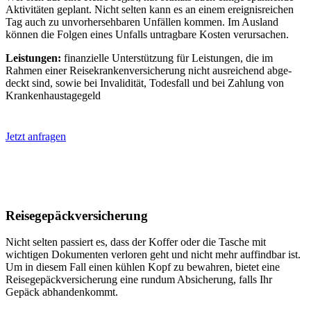
Aktiv­itäten ge­plant. Nicht selten kann es an einem er­eignis­reichen
Tag auch zu un­vor­herseh­baren Un­fällen kommen. Im Aus­land
können die Folgen eines Unfalls un­trag­bare Kosten ver­ursachen.
Leistungen:
finanzielle Unter­stützung für Leistungen, die im
Rahmen einer Reise­kranken­ver­sicher­ung nicht aus­reichend ab­ge­
deckt sind, sowie bei Invali­dität, Todes­fall und bei Zahlung von
Kranken­haus­tagegeld
Jetzt anfragen
Reise­gepäck­versicherung
Nicht selten passiert es, dass der Koffer oder die Tasche mit
wichtigen Dokumenten ver­loren geht und nicht mehr auf­find­bar ist.
Um in diesem Fall einen kühlen Kopf zu be­wahren, bietet eine
Reise­ge­päck­ver­sicher­ung eine rund­um Ab­sicher­ung, falls Ihr
Gepäck ab­handen­kommt.