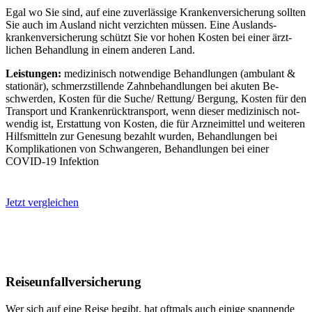
Egal wo Sie sind, auf eine zu­ver­lässige Kranken­ver­sicher­ung sollten
Sie auch im Aus­land nicht ver­zichten müssen. Eine Aus­lands­
kranken­ver­sicher­ung schützt Sie vor hohen Kosten bei einer ärzt­
lichen Be­hand­lung in einem anderen Land.
Leistungen:
medizinisch not­wendige Be­hand­lungen (ambulant &
stationär), schmerz­stillende Zahn­be­hand­lungen bei akuten Be­
schwerden, Kosten für die Suche/ Rettung/ Bergung, Kosten für den
Transport und Kranken­rück­transport, wenn dieser medizinisch not­
wendig ist, Er­stattung von Kosten, die für Arznei­mittel und weiteren
Hilfs­mitteln zur Ge­nesung be­zahlt wurden, Be­hand­lungen bei
Kompli­kationen von Schwangeren, Be­hand­lungen bei einer
COVID-19 Infektion
Jetzt vergleichen
Reise­unfall­versicherung
Wer sich auf eine Reise be­gibt, hat oft­mals auch einige spannende