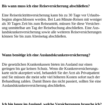
Bis wann muss ich eine Reise­versicherung abschließen?
Eine Reise­rück­tritts­ver­sicher­ung kann bis zu 30 Tage vor Urlaubs­
beginn ab­ge­schlossen werden. Bei Last-Minute-Reisen mit weniger
als 30 Tagen Zeit bis zum Reise­antritt, müssen Sie diese Ver­sicher­
ung un­mittel­bar am Tag der Reise­buchung ab­schließen. Eine Aus­
lands­kranken­ver­sicher­ung sowie alle weiteren Reise­ver­sicher­ungen
können Sie bis zum Ab­reise­tag ab­schließen.
Wann benötige ich eine Auslands­kranken­versicherung?
Die gesetz­lichen Kranken­kassen bieten im Aus­land nur einen
geringen bis gar keinen Schutz. Wenn die Kranken­ver­sicher­ungs­
karte nicht akzeptiert wird, be­handelt Sie der Arzt als Privat­patient
und Sie müssen die meist sehr viel höheren Kosten sofort nach der
Be­hand­lung zahlen. Damit Ihnen das nicht passiert, sollten Sie eine
Aus­lands­kranken­ver­sicherung ab­schließen.
Ich bin lange im Ausland, welche Versicherungen brauche ich?