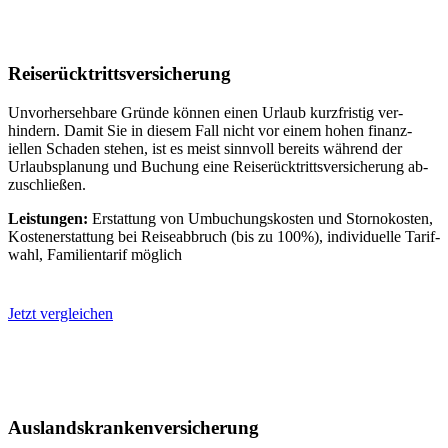
Reise­rück­tritts­versicherung
Unvor­her­seh­bare Gründe können einen Urlaub kurz­fristig ver­
hindern. Damit Sie in diesem Fall nicht vor einem hohen finanz­
iellen Schaden stehen, ist es meist sinn­voll bereits während der
Urlaubs­planung und Buchung eine Reise­rück­tritts­ver­sicher­ung ab­
zu­schließen.
Leistungen:
Er­stattung von Um­buch­ungs­kosten und Storno­kosten,
Kosten­er­stattung bei Reise­abbruch (bis zu 100%), individuelle Tarif­
wahl, Familien­tarif möglich
Jetzt vergleichen
Auslands­kranken­versicherung