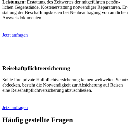
Leistungen:
Erstattung des Zeit­wertes der mit­ge­führten persön­
lichen Gegen­stände, Kosten­er­stattung not­wendiger Repar­aturen, Er­
stattung der Be­schaffungs­kosten bei Neu­be­an­tragung von amtlichen
Aus­weis­dokumenten
Jetzt anfragen
Reise­haftpflicht­versicherung
Sollte Ihre private Haft­pflicht­ver­sicher­ung keinen welt­weiten Schutz
ab­decken, be­steht die Not­wendig­keit zur Ab­sicherung auf Reisen
eine Reise­haft­pflicht­ver­sicher­ung ab­zuschließen.
Jetzt anfragen
Häufig gestellte Fragen