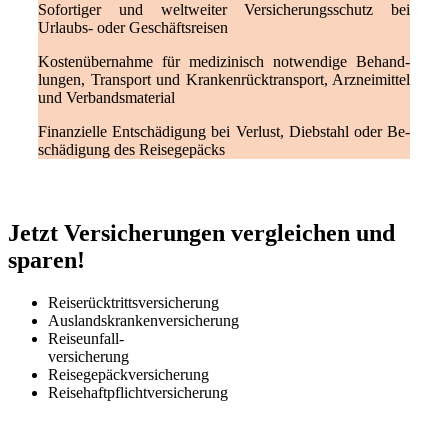
Sofortiger und welt­weiter Ver­sicher­ungs­schutz bei
Urlaubs- oder Geschäfts­reisen
Kosten­über­nahme für medizinisch not­wendige Be­hand­
lungen, Transport und Kranken­rück­transport, Arznei­mittel
und Verbands­material
Finanzielle Ent­schädi­gung bei Verlust, Dieb­stahl oder Be­
schädi­gung des Reise­gepäcks
Jetzt Versicherungen vergleichen und
sparen!
Reise­rücktritts­versicherung
Auslands­kranken­versicherung
Reiseunfall-
versicherung
Reise­gepäck­versicherung
Reise­haftpflicht­versicherung