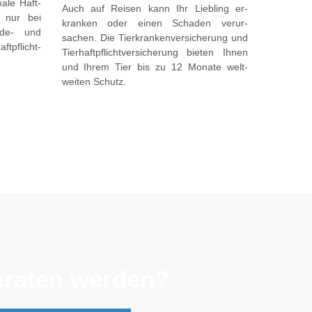
male Haft­
Auch auf Reisen kann Ihr Liebling er­
st nur bei
kranken oder einen Schaden ver­ur­
de- und
sachen. Die Tier­kranken­ver­sicher­ung und
ft­pflicht­
Tier­haft­pflicht­ver­sicher­ung bieten Ihnen
und Ihrem Tier bis zu 12 Monate welt­
weiten Schutz.
beraten werden?