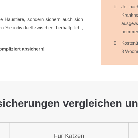
Je nach
Krank­h
hre Haus­tiere, sondern sichern auch sich
aus­ge­
 Sie individuell zwischen Tier­haftpflicht,
nommen
Kosten­
ompliziert absichern!
8 Woch
sicherungen vergleichen u
Für Katzen