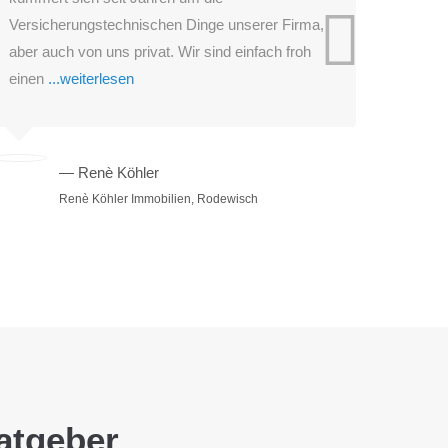
Versicherungstechnischen Dinge unserer Firma,
ist sehr gut
aber auch von uns privat. Wir sind einfach froh
Anforderun
einen
...weiterlesen
...weiterle
— Renè Köhler
— 
Renè Köhler Immobilien, Rodewisch
atgeber