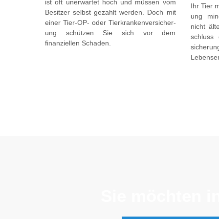
ist oft un­er­wartet hoch und müssen vom
Ihr Tier 
Be­sitzer selbst gezahlt werden. Doch mit
ung min
einer Tier-OP- oder Tier­kranken­ver­sicher­
nicht äl
ung schützen Sie sich vor dem
schluss 
finanziellen Schaden.
sicher­
Lebens­e
Sie möchten in