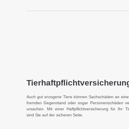
Tier­haft­pflicht­versicherun
Auch gut erzogene Tiere können Sach­schäden an ein
fremden Gegen­stand oder sogar Per­sonen­schäden ve
ur­sachen. Mit einer Haft­pflicht­ver­sicher­ung für Ihr Ti
sind Sie auf der sicheren Seite.