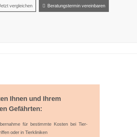
Jetzt vergleichen
Beratungstermin vereinbaren
ten Ihnen und Ihrem
hen Gefährten:
über­nahme für be­stimmte Kosten bei Tier­
griffen oder in Tier­kliniken