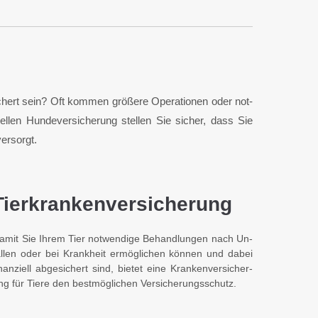
sichert sein? Oft kommen größere Opera­tionen oder not­
llen Hunde­ver­sicher­ung stellen Sie sicher, dass Sie
versorgt.
Tierkranken­versicherung
amit Sie Ihrem Tier not­wendige Be­hand­lungen nach Un­
ällen oder bei Krank­heit er­mög­lichen können und dabei
inanziell ab­ge­sichert sind, bietet eine Kranken­ver­sicher­
ng für Tiere den best­mög­lichen Ver­sicherungs­schutz.