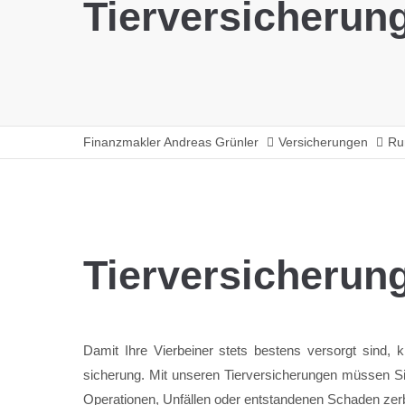
Tierversicherun
Finanzmakler Andreas Grünler
Versicherungen
Ru
Tierversicherun
Damit Ihre Vier­beiner stets bestens ver­sorgt sin
sicher­ung. Mit unseren Tier­ver­sicher­ungen müssen 
Operationen, Un­fällen oder ent­standenen Schaden zer­