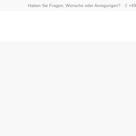
Haben Sie Fragen, Wünsche oder Anregungen?
+49
Login
Supp
Benutzername
Lorem ip
2
Passwort
Anmelden
We offer
Mon - F
Register
|
Lost your password?