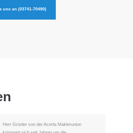
e uns an (03741‑70490)
en
Herr Grünler von der Acerta Maklerunion
Herr Grünle
kümmert sich seit Jahren um die
viel Zeit f