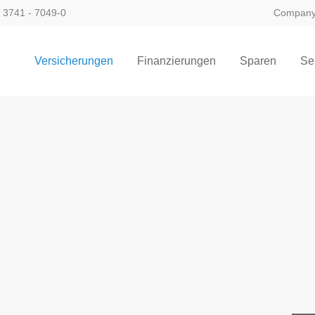
 3741 - 7049-0
Compan
ort
Get in touch
Versicherungen
Finanzierungen
Sparen
Se
sum dolor sit amet:
Cybersteel Inc.
376-293 City Road, Suite 600
San Francisco, CA 94102
4h
Have any questions?
/ 365days
+44 1234 567 890
Drop us a line
info@yourdomain.com
 support for our customers
ri 8:00am - 5:00pm
(GMT +1)