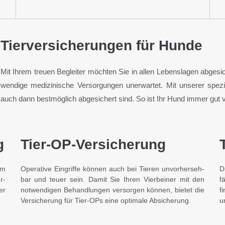
Tierversicherungen für Hunde
Mit Ihrem treuen Begleiter möchten Sie in allen Lebens­lagen ab­ge­
wendige medizinische Ver­sorgungen un­er­wartet. Mit unserer spezie
auch dann best­möglich ab­ge­sichert sind. So ist Ihr Hund immer gut 
g
Tier-OP-Versicherung
em
Operative Ein­griffe können auch bei Tieren un­vor­her­seh­
D
r­
bar und teuer sein. Damit Sie Ihren Vier­beiner mit den
f
er
not­wendigen Be­hand­lungen versorgen können, bietet die
f
Ver­sicher­ung für Tier-OPs eine optimale Absicherung.
u