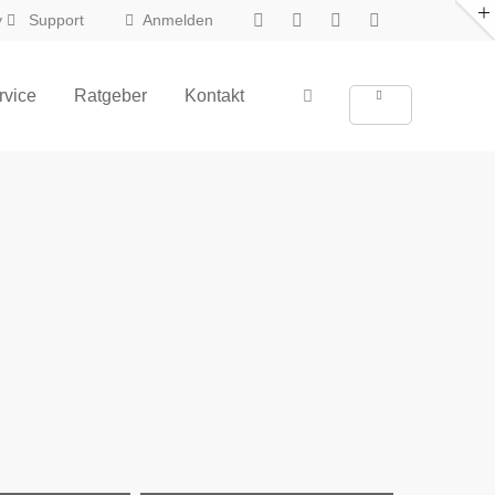
y
Support
Anmelden
About us
rvice
Ratgeber
Kontakt
Lorem ipsum dolor sit amet,
consectetuer adipiscing elit.
Aenean commodo ligula eget dolor.
Aenean massa. Cum sociis natoque
penatibus et magnis dis parturient
montes, nascetur ridiculus mus. Donec
quam felis, ultricies nec.