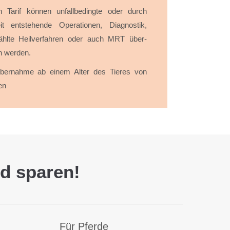
 Tarif können unfall­be­dingte oder durch
eit ent­stehende Oper­ationen, Diagnostik,
wählte Heil­ver­fahren oder auch MRT über­
 werden.
über­nahme ab einem Alter des Tieres von
en
nd sparen!
Für Pferde