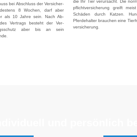
die Ihr Tier ver­ur­sacht. Die nor
muss bei Ab­schluss der Ver­sicher­
pflicht­ver­sicher­ung greift mei
destens 8 Wochen, darf aber
Schäden durch Katzen. Hun
ter als 10 Jahre sein. Nach Ab­
Pferde­halter brauchen eine Tier­ha
des Ver­trags besteht der Ver­
ver­sicher­ung.
ungs­schutz aber bis an sein
nde.
dividuell und persönlich 