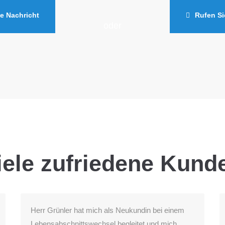
e Nachricht
Rufen Si
oder
iele zufriedene Kund
Herr Grünler hat mich als Neukundin bei einem
Lebensabschnittswechsel begleitet und mich